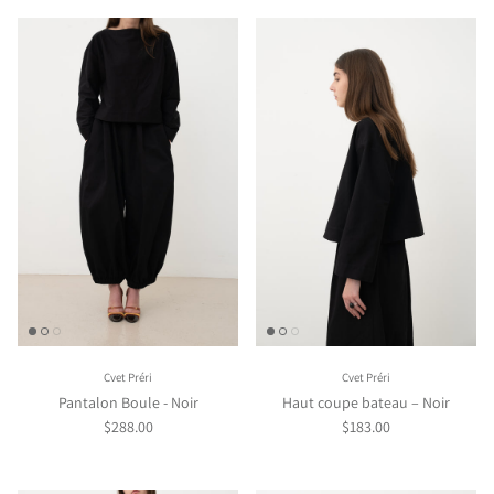
Cvet Préri
Cvet Préri
Pantalon Boule - Noir
Haut coupe bateau – Noir
$288.00
$183.00