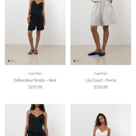
Cvet Préri
Cvet Préri
Débardeur fendu – Noir
Lily Court - Pierre
$237.00
$233.00