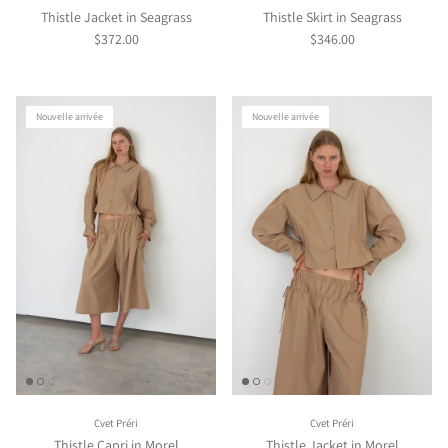
Thistle Jacket in Seagrass
Thistle Skirt in Seagrass
$372.00
$346.00
Nouvelle arrivée
Nouvelle arrivée
Cvet Préri
Cvet Préri
Thistle Capri in Morel
Thistle Jacket in Morel