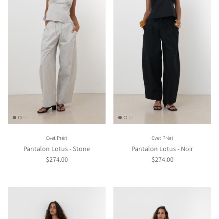
Cvet Préri
Cvet Préri
Pantalon Lotus - Stone
Pantalon Lotus - Noir
$274.00
$274.00