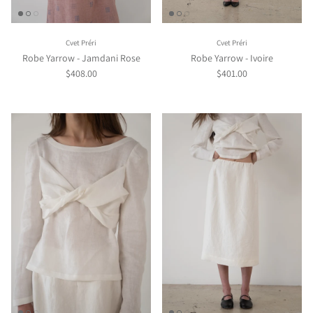
Cvet Préri
Cvet Préri
Robe Yarrow - Jamdani Rose
Robe Yarrow - Ivoire
$408.00
$401.00