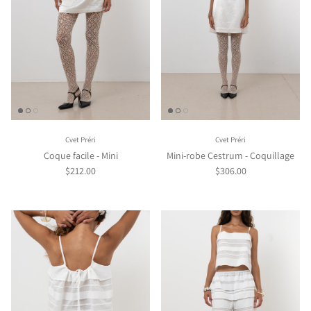
Cvet Préri
Cvet Préri
Coque facile - Mini
Mini-robe Cestrum - Coquillage
$212.00
$306.00